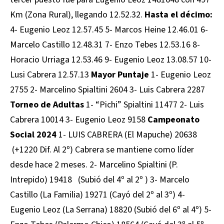
Km (Zona Rural), llegando 12.52.32.
Hasta el décimo:
4- Eugenio Leoz 12.57.45 5- Marcos Heine 12.46.01 6-
Marcelo Castillo 12.48.31 7- Enzo Tebes 12.53.16 8-
Horacio Urriaga 12.53.46 9- Eugenio Leoz 13.08.57 10-
Lusi Cabrera 12.57.13
Mayor Puntaje
1- Eugenio Leoz
2755 2- Marcelino Spialtini 2604 3- Luis Cabrera 2287
Torneo de Adultas
1- “Pichi” Spialtini 11477 2- Luis
Cabrera 10014 3- Eugenio Leoz 9158
Campeonato
Social 2024
1- LUIS CABRERA (El Mapuche) 20638
(+1220 Dif. Al 2º) Cabrera se mantiene como líder
desde hace 2 meses. 2- Marcelino Spialtini (P.
Intrepido) 19418 (Subió del 4º al 2º ) 3- Marcelo
Castillo (La Familia) 19271 (Cayó del 2º al 3º) 4-
Eugenio Leoz (La Serrana) 18820 (Subió del 6º al 4º) 5-