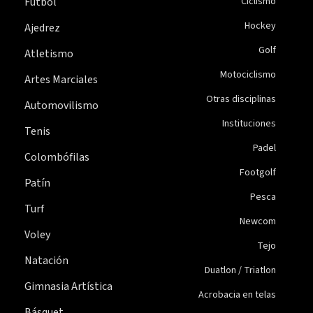
Fútbol
Ciclismo
Hockey
Ajedrez
Golf
Atletismo
Motociclismo
Artes Marciales
Otras disciplinas
Automovilismo
Instituciones
Tenis
Padel
Colombófilas
Footgolf
Patín
Pesca
Turf
Newcom
Voley
Tejo
Natación
Duatlon / Triatlon
Gimnasia Artística
Acrobacia en telas
Básquet