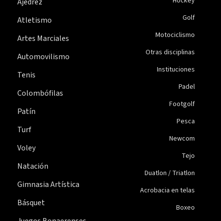
Hockey
Ajedrez
Golf
Atletismo
Motociclismo
Artes Marciales
Otras disciplinas
Automovilismo
Instituciones
Tenis
Padel
Colombófilas
Footgolf
Patín
Pesca
Turf
Newcom
Voley
Tejo
Natación
Duatlon / Triatlon
Gimnasia Artística
Acrobacia en telas
Básquet
Boxeo
Juegos Bonaerenses