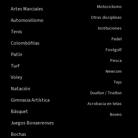
Motociclismo
Artes Marciales
Otras disciplinas
Automovilismo
Instituciones
Tenis
Padel
Colombófilas
Footgolf
Patín
Pesca
Turf
Newcom
Voley
Tejo
Natación
Duatlon / Triatlon
Gimnasia Artística
Acrobacia en telas
Básquet
Boxeo
Juegos Bonaerenses
Bochas