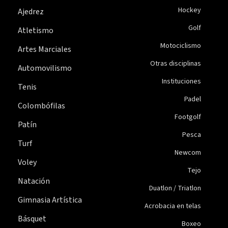
Hockey
Ajedrez
Golf
Atletismo
Motociclismo
Artes Marciales
Otras disciplinas
Automovilismo
Instituciones
Tenis
Padel
Colombófilas
Footgolf
Patín
Pesca
Turf
Newcom
Voley
Tejo
Natación
Duatlon / Triatlon
Gimnasia Artística
Acrobacia en telas
Básquet
Boxeo