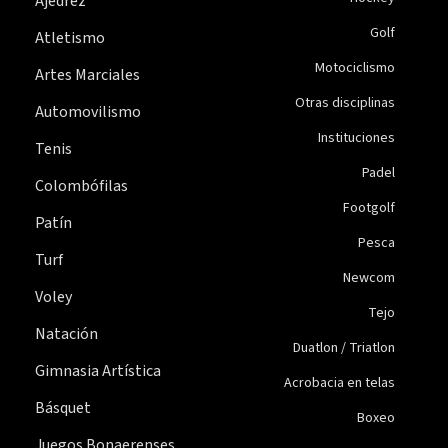
Ajedrez
Golf
Atletismo
Motociclismo
Artes Marciales
Otras disciplinas
Automovilismo
Instituciones
Tenis
Padel
Colombófilas
Footgolf
Patín
Pesca
Turf
Newcom
Voley
Tejo
Natación
Duatlon / Triatlon
Gimnasia Artística
Acrobacia en telas
Básquet
Boxeo
Juegos Bonaerenses