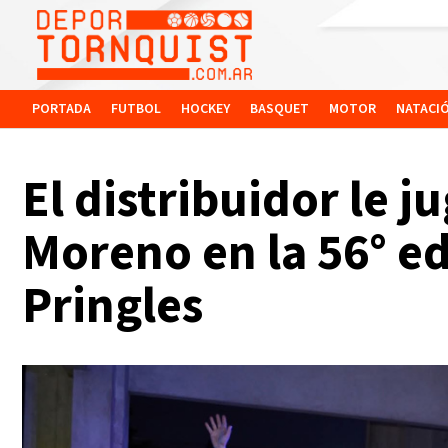
PORTADA
FUTBOL
HOCKEY
BASQUET
MOTOR
NATACI
El distribuidor le 
Moreno en la 56° ed
Pringles