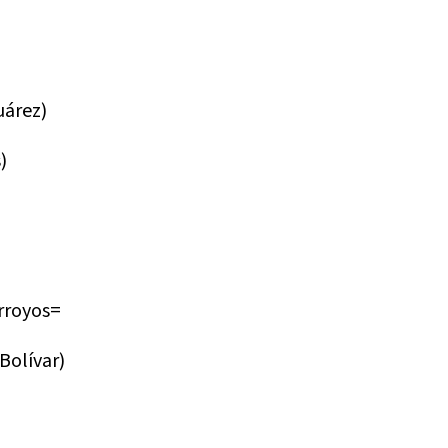
uárez)
)
rroyos=
olívar)