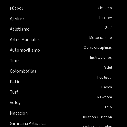
Fútbol
Ciclismo
Hockey
Ajedrez
Golf
Atletismo
Motociclismo
Artes Marciales
Otras disciplinas
Automovilismo
Instituciones
Tenis
Padel
Colombófilas
Footgolf
Patín
Pesca
Turf
Newcom
Voley
Tejo
Natación
Duatlon / Triatlon
Gimnasia Artística
Acrobacia en telas