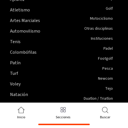
Golf
Atletismo
Motociclismo
Artes Marciales
Otras disciplinas
Automovilismo
Instituciones
Tenis
Padel
Colombófilas
Footgolf
Patín
Pesca
Turf
Newcom
Voley
Tejo
Natación
Duatlon / Triatlon
Gimnasia Artística
Acrobacia en telas
Básquet
Inicio
Secciones
Buscar
Boxeo
Juegos Bonaerenses