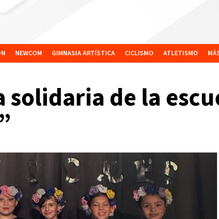
ÓN
NEWCOM
GIMNASIA ARTÍSTICA
CICLISMO
ATLETISMO
MÁ
a solidaria de la esc
s”