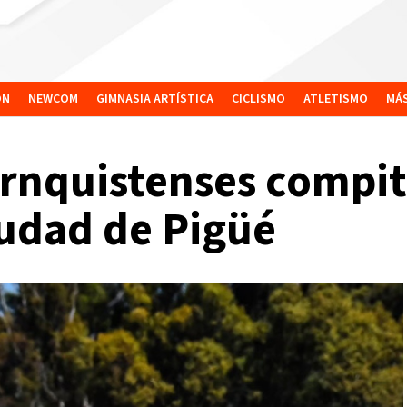
ÓN
NEWCOM
GIMNASIA ARTÍSTICA
CICLISMO
ATLETISMO
MÁ
ornquistenses compit
udad de Pigüé