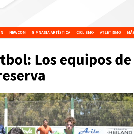
ÓN
NEWCOM
GIMNASIA ARTÍSTICA
CICLISMO
ATLETISMO
MÁ
utbol: Los equipos d
reserva