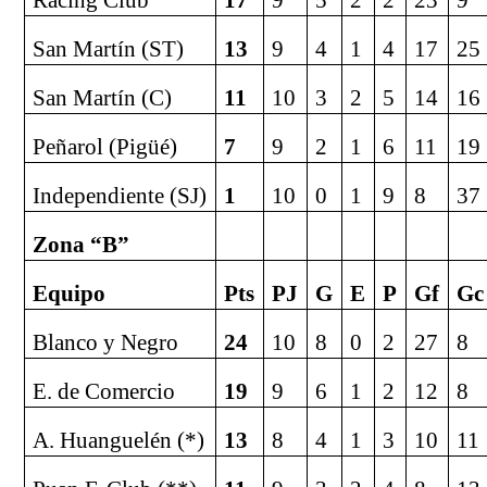
Racing Club
17
9
5
2
2
23
9
San Martín (ST)
13
9
4
1
4
17
25
San Martín (C)
11
10
3
2
5
14
16
Peñarol (Pigüé)
7
9
2
1
6
11
19
Independiente (SJ)
1
10
0
1
9
8
37
Zona “B”
Equipo
Pts
PJ
G
E
P
Gf
Gc
Blanco y Negro
24
10
8
0
2
27
8
E. de Comercio
19
9
6
1
2
12
8
A. Huanguelén (*)
13
8
4
1
3
10
11