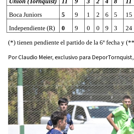
Unión (Tornquist)
11
9
3
2
4
8
11
Boca Juniors
5
9
1
2
6
5
15
Independiente (R)
0
9
0
0
9
3
24
(*) tienen pendiente el partido de la 6ª fecha y (**
Por Claudio Meier, exclusivo para DeporTornquist,