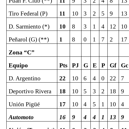
Puan F. Club (**)
11
9
3
2
4
8
13
Tiro Federal (P)
11
10
3
2
5
9
13
D. Sarmiento (*)
10
8
3
1
4
12
10
Peñarol (G) (**)
1
8
0
1
7
2
17
Zona “C”
Equipo
Pts
PJ
G
E
P
Gf
Gc
D. Argentino
22
10
6
4
0
22
7
Deportivo Rivera
18
10
5
3
2
18
9
Unión Pigüé
17
10
4
5
1
10
4
Automoto
16
9
4
4
1
13
9