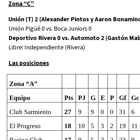
Zona “C”
Unión (T) 2 (Alexander Pintos y Aaron Bonamino
Unión Pigüé 0 vs. Boca Juniors 0
Deportivo Rivera 0 vs. Automoto 2 (Gastón Ma
Libre: Independiente (Rivera)
Las posiciones
Zona “A”
Equipo
Pts
PJ
G
E
P
Gf
Gc
Club Sarmiento
27
9
9
0
0
31
6
El Progreso
18
10
5
3
2
19
11