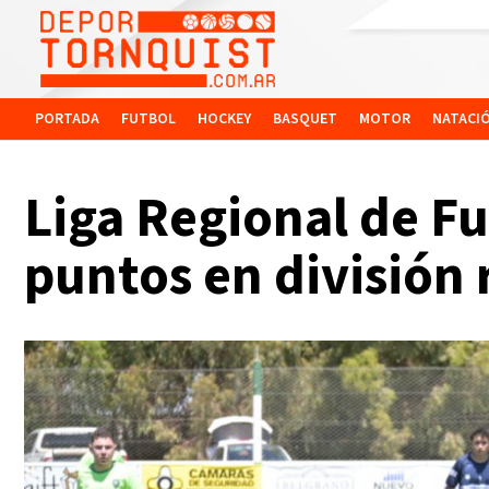
PORTADA
FUTBOL
HOCKEY
BASQUET
MOTOR
NATACI
Liga Regional de F
puntos en división 