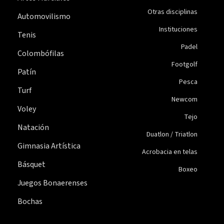
Otras disciplinas
Automovilismo
Instituciones
Tenis
Padel
Colombófilas
Footgolf
Patín
Pesca
Turf
Newcom
Voley
Tejo
Natación
Duatlon / Triatlon
Gimnasia Artística
Acrobacia en telas
Básquet
Boxeo
Juegos Bonaerenses
Bochas