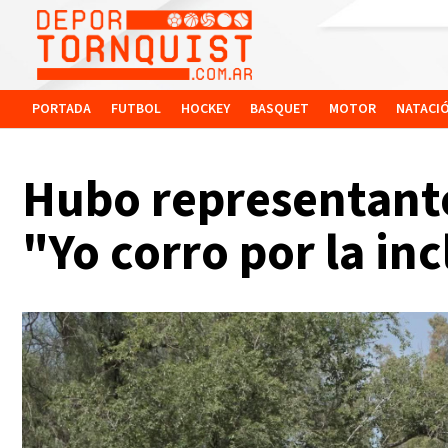
PORTADA
FUTBOL
HOCKEY
BASQUET
MOTOR
NATACI
Hubo representantes
"Yo corro por la in