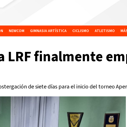
ÓN
NEWCOM
GIMNASIA ARTÍSTICA
CICLISMO
ATLETISMO
MÁ
a LRF finalmente emp
ostergación de siete días para el inicio del torneo Aper