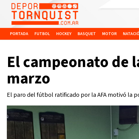
PORTADA
FUTBOL
HOCKEY
BASQUET
MOTOR
NATACI
El campeonato de l
marzo
El paro del fútbol ratificado por la AFA motivó la p