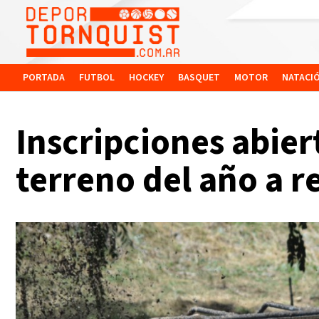
PORTADA
FUTBOL
HOCKEY
BASQUET
MOTOR
NATACI
Inscripciones abier
terreno del año a r