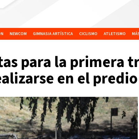
ÓN
NEWCOM
GIMNASIA ARTÍSTICA
CICLISMO
ATLETISMO
MÁ
tas para la primera t
ealizarse en el predi