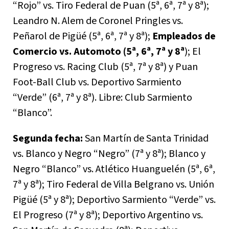
“Rojo” vs. Tiro Federal de Puan (5ª, 6ª, 7ª y 8ª);
Leandro N. Alem de Coronel Pringles vs.
Peñarol de Pigüé (5ª, 6ª, 7ª y 8ª);
Empleados de
Comercio vs. Automoto (5ª, 6ª, 7ª y 8ª
); El
Progreso vs. Racing Club (5ª, 7ª y 8ª) y Puan
Foot-Ball Club vs. Deportivo Sarmiento
“Verde” (6ª, 7ª y 8ª). Libre: Club Sarmiento
“Blanco”.
Segunda fecha:
San Martín de Santa Trinidad
vs. Blanco y Negro “Negro” (7ª y 8ª); Blanco y
Negro “Blanco” vs. Atlético Huanguelén (5ª, 6ª,
7ª y 8ª); Tiro Federal de Villa Belgrano vs. Unión
Pigüé (5ª y 8ª); Deportivo Sarmiento “Verde” vs.
El Progreso (7ª y 8ª); Deportivo Argentino vs.