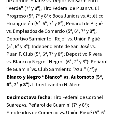
de Coronel Suárez vs. Deportivo Sarmiento
“Verde” (7ª y 8ª); Tiro Federal de Puan vs. El
Progreso (5ª, 7ª y 8ª); Boca Juniors vs. Atlético
Huanguelén (5ª, 6ª, 7ª y 8ª); Peñarol de Pigüé
vs. Empleados de Comercio (5ª, 6ª, 7ª y 8ª);
Deportivo Sarmiento “Rojo” vs. Unión Pigüé
(5ª, 6ª y 8ª); Independiente de San José vs.
Puan F. Club (5ª, 6ª, 7ª y 8ª); Deportivo Rivera
vs. Blanco y Negro “Negro” (6ª, 7ª y 8ª); Peñarol
de Guaminí vs. Club Sarmiento “Azul” (7ª)y
Blanco y Negro “Blanco” vs. Automoto (5ª,
6ª, 7ª y 8ª).
Libre: Leandro N. Alem.
Decimoctava fecha:
Tiro Federal de Coronel
Suárez vs. Peñarol de Guaminí (7ª y 8ª);
Empleados de Comercio vs. Unión Pigüé (5ª, 6ª