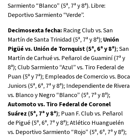
Sarmiento “Blanco” (5ª, 7ª y 8ª). Libre:
Deportivo Sarmiento “Verde”.
Decimosexta fecha:
Racing Club vs. San
Martín de Santa Trinidad (5ª, 7ª y 8ª);
Unión
Pigüé vs. Unión de Tornquist (5ª, 6ª y 8ª)
; San
Martín de Carhué vs. Peñarol de Guaminí (7ª y
8ª); Club Sarmiento “Azul” vs. Tiro Federal de
Puan (5ª y 7ª); Empleados de Comercio vs. Boca
Juniors (5ª, 6ª, 7ª y 8ª); Independiente de Rivera
vs. Blanco y Negro “Blanco” (5ª, 7ª y 8ª);
Automoto vs. Tiro Federal de Coronel
Suárez (5ª, 7ª y 8ª)
; Puan F. Club vs. Peñarol
de Pigué (5ª, 6ª, 7ª y 8ª); Atlético Huanguelén
vs. Deportivo Sarmiento “Rojo” (5ª, 6ª, 7ª y 8ª);