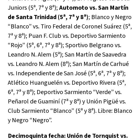
Juniors (5ª, 7ª y 8ª);
Automoto vs. San Martín
de Santa Trinidad (5ª, 7ª y 8ª)
; Blanco y Negro
“Blanco” vs. Tiro Federal de Coronel Suárez (5ª,
7ª y 8ª); Puan F. Club vs. Deportivo Sarmiento
“Rojo” (5ª, 6ª, 7ª y 8ª); Sportivo Belgrano vs.
Leandro N. Alem (5ª); San Martín de Saavedra
vs. Leandro N. Alem (8ª); San Martín de Carhué
vs. Independiente de San José (5ª, 6ª, 7ª y 8ª);
Atlético Huanguelén vs. Deportivo Rivera (5ª,
6ª, 7ª y 8ª); Deportivo Sarmiento “Verde” vs.
Peñarol de Guaminí (7ª y 8ª) y Unión Pigüé vs.
Club Sarmiento “Blanco” (5ª y 8ª). Libre: Blanco
y Negro “Negro”.
Decimoquinta fecha: Unión de Tornquist vs.