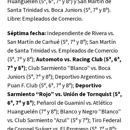
Huanguelén (5ª, 6ª, 7ª y 8ª) y San Martín de
Santa Trinidad vs. Boca Juniors (5ª, 7ª y 8ª).
Libre: Empleados de Comercio.
Séptima fecha:
Independiente de Rivera vs.
San Martín de Carhué (5ª, 7ª y 8ª); San Martín
de Santa Trinidad vs. Empleados de Comercio
(5ª, 7ª y 8ª);
Automoto vs. Racing Club (5ª, 6ª,
7ª y 8ª)
; Club Sarmiento “Blanco” vs. Boca
Juniors (5ª, 7ª y 8ª); Deportivo Argentino vs.
Puan F. Club (5ª, 6ª, 7ª y 8ª);
Deportivo
Sarmiento “Rojo” vs. Unión de Tornquist (5ª,
6ª, 7ª y 8ª)
; Peñarol de Guaminí vs. Atlético
Huanguelén (7ª y 8ª); Blanco y Negro “Blanco”
vs. Club Sarmiento “Azul” (5ª y 7ª); Tiro Federal
de Coronel Suárez vs. El Progreso (5ª, 7ª y 8ª);