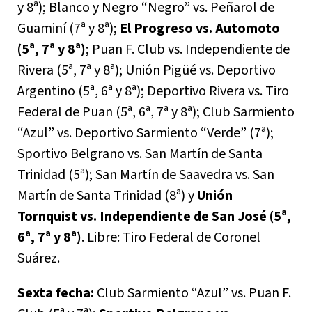
y 8ª); Blanco y Negro “Negro” vs. Peñarol de
Guaminí (7ª y 8ª);
El Progreso vs. Automoto
(5ª, 7ª y 8ª)
; Puan F. Club vs. Independiente de
Rivera (5ª, 7ª y 8ª); Unión Pigüé vs. Deportivo
Argentino (5ª, 6ª y 8ª); Deportivo Rivera vs. Tiro
Federal de Puan (5ª, 6ª, 7ª y 8ª); Club Sarmiento
“Azul” vs. Deportivo Sarmiento “Verde” (7ª);
Sportivo Belgrano vs. San Martín de Santa
Trinidad (5ª); San Martín de Saavedra vs. San
Martín de Santa Trinidad (8ª) y
Unión
Tornquist vs. Independiente de San José (5ª,
6ª, 7ª y 8ª)
. Libre: Tiro Federal de Coronel
Suárez.
Sexta fecha:
Club Sarmiento “Azul” vs. Puan F.