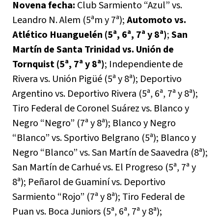
Novena fecha:
Club Sarmiento “Azul” vs.
Leandro N. Alem (5ªm y 7ª);
Automoto vs.
Atlético Huanguelén (5ª, 6ª, 7ª y 8ª)
;
San
Martín de Santa Trinidad vs. Unión de
Tornquist (5ª, 7ª y 8ª)
; Independiente de
Rivera vs. Unión Pigüé (5ª y 8ª); Deportivo
Argentino vs. Deportivo Rivera (5ª, 6ª, 7ª y 8ª);
Tiro Federal de Coronel Suárez vs. Blanco y
Negro “Negro” (7ª y 8ª); Blanco y Negro
“Blanco” vs. Sportivo Belgrano (5ª); Blanco y
Negro “Blanco” vs. San Martín de Saavedra (8ª);
San Martín de Carhué vs. El Progreso (5ª, 7ª y
8ª); Peñarol de Guaminí vs. Deportivo
Sarmiento “Rojo” (7ª y 8ª); Tiro Federal de
Puan vs. Boca Juniors (5ª, 6ª, 7ª y 8ª);