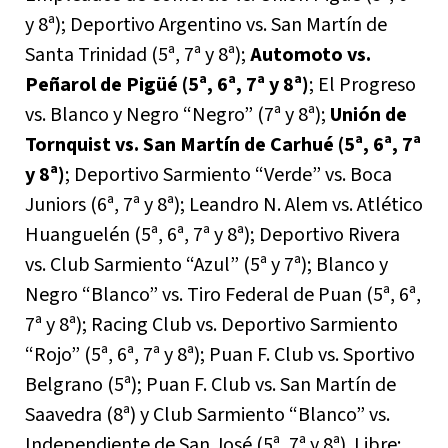
y 8ª); Deportivo Argentino vs. San Martín de
Santa Trinidad (5ª, 7ª y 8ª);
Automoto vs.
Peñarol de Pigüé (5ª, 6ª, 7ª y 8ª)
; El Progreso
vs. Blanco y Negro “Negro” (7ª y 8ª);
Unión de
Tornquist vs. San Martín de Carhué (5ª, 6ª, 7ª
y 8ª)
; Deportivo Sarmiento “Verde” vs. Boca
Juniors (6ª, 7ª y 8ª); Leandro N. Alem vs. Atlético
Huanguelén (5ª, 6ª, 7ª y 8ª); Deportivo Rivera
vs. Club Sarmiento “Azul” (5ª y 7ª); Blanco y
Negro “Blanco” vs. Tiro Federal de Puan (5ª, 6ª,
7ª y 8ª); Racing Club vs. Deportivo Sarmiento
“Rojo” (5ª, 6ª, 7ª y 8ª); Puan F. Club vs. Sportivo
Belgrano (5ª); Puan F. Club vs. San Martín de
Saavedra (8ª) y Club Sarmiento “Blanco” vs.
Independiente de San José (5ª, 7ª y 8ª). Libre: