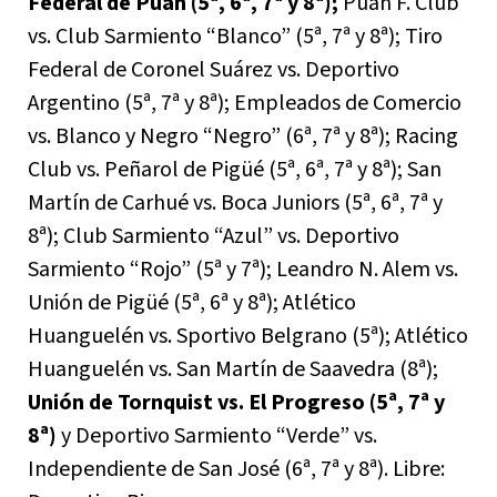
Federal de Puan (5ª, 6ª, 7ª y 8ª);
Puan F. Club
vs. Club Sarmiento “Blanco” (5ª, 7ª y 8ª); Tiro
Federal de Coronel Suárez vs. Deportivo
Argentino (5ª, 7ª y 8ª); Empleados de Comercio
vs. Blanco y Negro “Negro” (6ª, 7ª y 8ª); Racing
Club vs. Peñarol de Pigüé (5ª, 6ª, 7ª y 8ª); San
Martín de Carhué vs. Boca Juniors (5ª, 6ª, 7ª y
8ª); Club Sarmiento “Azul” vs. Deportivo
Sarmiento “Rojo” (5ª y 7ª); Leandro N. Alem vs.
Unión de Pigüé (5ª, 6ª y 8ª); Atlético
Huanguelén vs. Sportivo Belgrano (5ª); Atlético
Huanguelén vs. San Martín de Saavedra (8ª);
Unión de Tornquist vs. El Progreso (5ª, 7ª y
8ª)
y Deportivo Sarmiento “Verde” vs.
Independiente de San José (6ª, 7ª y 8ª). Libre: