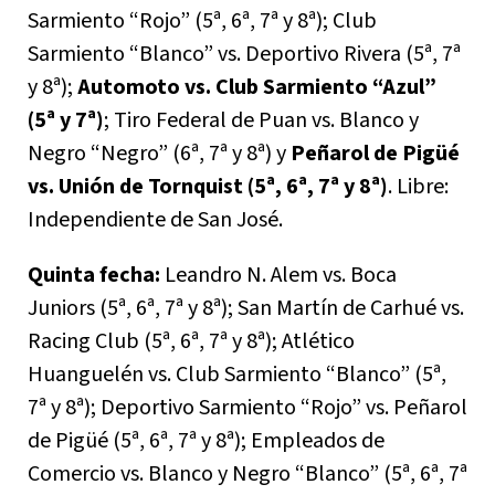
Sarmiento “Rojo” (5ª, 6ª, 7ª y 8ª); Club
Sarmiento “Blanco” vs. Deportivo Rivera (5ª, 7ª
y 8ª);
Automoto vs. Club Sarmiento “Azul”
(5ª y 7ª)
; Tiro Federal de Puan vs. Blanco y
Negro “Negro” (6ª, 7ª y 8ª) y
Peñarol de Pigüé
vs. Unión de Tornquist (5ª, 6ª, 7ª y 8ª)
. Libre:
Independiente de San José.
Quinta fecha:
Leandro N. Alem vs. Boca
Juniors (5ª, 6ª, 7ª y 8ª); San Martín de Carhué vs.
Racing Club (5ª, 6ª, 7ª y 8ª); Atlético
Huanguelén vs. Club Sarmiento “Blanco” (5ª,
7ª y 8ª); Deportivo Sarmiento “Rojo” vs. Peñarol
de Pigüé (5ª, 6ª, 7ª y 8ª); Empleados de
Comercio vs. Blanco y Negro “Blanco” (5ª, 6ª, 7ª