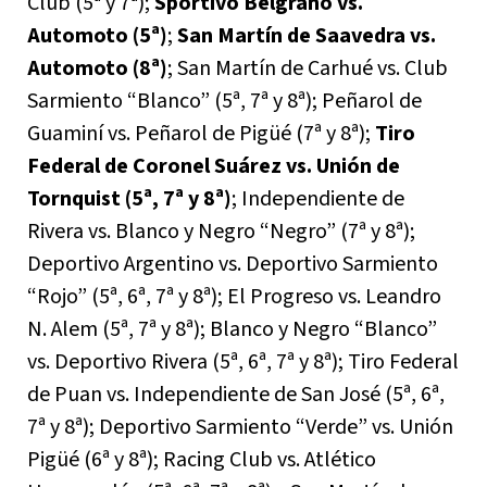
Club (5ª y 7ª);
Sportivo Belgrano vs.
Automoto (5ª)
;
San Martín de Saavedra vs.
Automoto (8ª)
; San Martín de Carhué vs. Club
Sarmiento “Blanco” (5ª, 7ª y 8ª); Peñarol de
Guaminí vs. Peñarol de Pigüé (7ª y 8ª);
Tiro
Federal de Coronel Suárez vs. Unión de
Tornquist (5ª, 7ª y 8ª)
; Independiente de
Rivera vs. Blanco y Negro “Negro” (7ª y 8ª);
Deportivo Argentino vs. Deportivo Sarmiento
“Rojo” (5ª, 6ª, 7ª y 8ª); El Progreso vs. Leandro
N. Alem (5ª, 7ª y 8ª); Blanco y Negro “Blanco”
vs. Deportivo Rivera (5ª, 6ª, 7ª y 8ª); Tiro Federal
de Puan vs. Independiente de San José (5ª, 6ª,
7ª y 8ª); Deportivo Sarmiento “Verde” vs. Unión
Pigüé (6ª y 8ª); Racing Club vs. Atlético