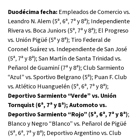
Duodécima fecha:
Empleados de Comercio vs.
Leandro N. Alem (5ª, 6ª, 7ª y 8ª); Independiente
Rivera vs. Boca Juniors (5ª, 7ª y 8ª); El Progreso
vs. Unión Pigüé (5ª y 8ª); Tiro Federal de
Coronel Suárez vs. Independiente de San José
(5ª, 7ª y 8ª); San Martín de Santa Trinidad vs.
Peñarol de Guaminí (7ª y 8ª); Club Sarmiento
“Azul” vs. Sportivo Belgrano (5ª); Puan F. Club
vs. Atlético Huanguelén (5ª, 6ª, 7ª y 8ª);
Deportivo Sarmiento “Verde” vs. Unión
Tornquist (6ª, 7ª y 8ª); Automoto vs.
Deportivo Sarmiento “Rojo” (5ª, 6ª, 7ª y 8ª)
;
Blanco y Negro “Blanco” vs. Peñarol de Pigüé
(5ª, 6ª, 7ª y 8ª); Deportivo Argentino vs. Club