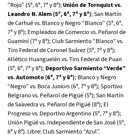
“Rojo” (5ª, 6ª, 7ª y 8ª);
Unión de Tornquist vs.
Leandro N. Alem (5ª, 6ª, 7ª y 8ª)
; San Martín
de Carhué vs. Blanco y Negro “Blanco” (5ª, 6ª,
7ª y 8ª); Empleados de Comercio vs. Peñarol de
Guaminí (7ª y 8ª); Club Sarmiento “Blanco” vs.
Tiro Federal de Coronel Suárez (5ª, 7ª y 8ª);
Atlético Huanguelén vs. Tiro Federal de Puan
(5ª, 6ª, 7ª y 8ª);
Deportivo Sarmiento “Verde”
vs. Automoto (6ª, 7ª y 8ª)
; Blanco y Negro
“Negro” vs. Boca Juniors (6ª, 7ª y 8ª); Sportivo
Belgrano vs. Peñarol de Pigüé (5ª); San Martín
de Saavedra vs. Peñarol de Pigüé (8ª); El
Progreso vs. Deportivo Argentino (5ª, 7ª y 8ª);
Unión Pigüé vs. Independiente de San José (5ª,
6ª y 8ª). Libre: Club Sarmiento “Azul”.