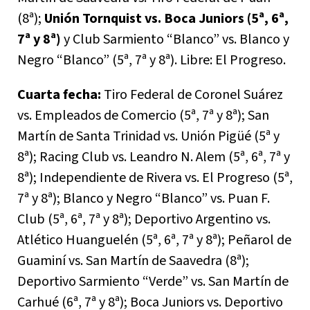
(8ª);
Unión Tornquist vs. Boca Juniors (5ª, 6ª,
7ª y 8ª)
y Club Sarmiento “Blanco” vs. Blanco y
Negro “Blanco” (5ª, 7ª y 8ª). Libre: El Progreso.
Cuarta fecha:
Tiro Federal de Coronel Suárez
vs. Empleados de Comercio (5ª, 7ª y 8ª); San
Martín de Santa Trinidad vs. Unión Pigüé (5ª y
8ª); Racing Club vs. Leandro N. Alem (5ª, 6ª, 7ª y
8ª); Independiente de Rivera vs. El Progreso (5ª,
7ª y 8ª); Blanco y Negro “Blanco” vs. Puan F.
Club (5ª, 6ª, 7ª y 8ª); Deportivo Argentino vs.
Atlético Huanguelén (5ª, 6ª, 7ª y 8ª); Peñarol de
Guaminí vs. San Martín de Saavedra (8ª);
Deportivo Sarmiento “Verde” vs. San Martín de
Carhué (6ª, 7ª y 8ª); Boca Juniors vs. Deportivo