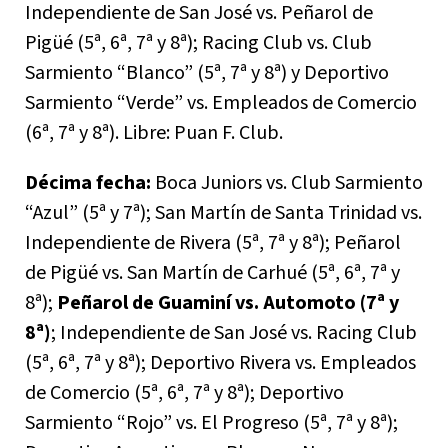
Independiente de San José vs. Peñarol de
Pigüé (5ª, 6ª, 7ª y 8ª); Racing Club vs. Club
Sarmiento “Blanco” (5ª, 7ª y 8ª) y Deportivo
Sarmiento “Verde” vs. Empleados de Comercio
(6ª, 7ª y 8ª). Libre: Puan F. Club.
Décima fecha:
Boca Juniors vs. Club Sarmiento
“Azul” (5ª y 7ª); San Martín de Santa Trinidad vs.
Independiente de Rivera (5ª, 7ª y 8ª); Peñarol
de Pigüé vs. San Martín de Carhué (5ª, 6ª, 7ª y
8ª);
Peñarol de Guaminí vs. Automoto (7ª y
8ª)
; Independiente de San José vs. Racing Club
(5ª, 6ª, 7ª y 8ª); Deportivo Rivera vs. Empleados
de Comercio (5ª, 6ª, 7ª y 8ª); Deportivo
Sarmiento “Rojo” vs. El Progreso (5ª, 7ª y 8ª);