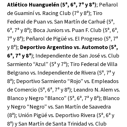
Atlético Huanguelén (5ª, 6ª, 7ª y 8ª)
; Peñarol
de Guaminí vs. Racing Club (7ª y 8ª); Tiro
Federal de Puan vs. San Martín de Carhué (5ª,
6ª, 7ª y 8ª); Boca Juniors vs. Puan F. Club (5ª, 6ª,
7ª y 8ª); Peñarol de Pigüé vs. El Progreso (5ª, 7ª
y 8ª);
Deportivo Argentino vs. Automoto (5ª,
6ª, 7ª y 8ª
); Independiente de San José vs. Club
Sarmiento “Azul” (5ª y 7ª); Tiro Federal de Villa
Belgrano vs. Independiente de Rivera (5ª, 7ª y
8ª); Deportivo Sarmiento “Rojo” vs. Empleados
de Comercio (5ª, 6ª, 7ª y 8ª); Leandro N. Alem vs.
Blanco y Negro “Blanco” (5ª, 6ª, 7ª y 8ª); Blanco
y Negro “Negro” vs. San Martín de Saavedra
(8ª); Unión Pigüé vs. Deportivo Rivera (5ª, 6ª y
8ª) y San Martín de Santa Trinidad vs. Club