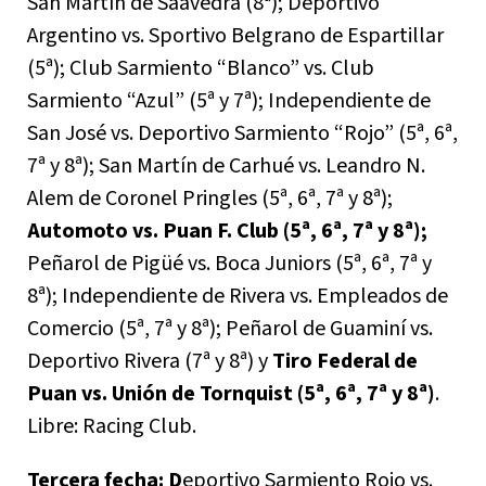
San Martín de Saavedra (8ª); Deportivo
Argentino vs. Sportivo Belgrano de Espartillar
(5ª); Club Sarmiento “Blanco” vs. Club
Sarmiento “Azul” (5ª y 7ª); Independiente de
San José vs. Deportivo Sarmiento “Rojo” (5ª, 6ª,
7ª y 8ª); San Martín de Carhué vs. Leandro N.
Alem de Coronel Pringles (5ª, 6ª, 7ª y 8ª);
Automoto vs. Puan F. Club (5ª, 6ª, 7ª y 8ª);
Peñarol de Pigüé vs. Boca Juniors (5ª, 6ª, 7ª y
8ª); Independiente de Rivera vs. Empleados de
Comercio (5ª, 7ª y 8ª); Peñarol de Guaminí vs.
Deportivo Rivera (7ª y 8ª) y
Tiro Federal de
Puan vs. Unión de Tornquist (5ª, 6ª, 7ª y 8ª)
.
Libre: Racing Club.
Tercera fecha: D
eportivo Sarmiento Rojo vs.