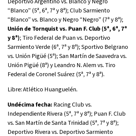
Deportivo Argentino vs. Blanco y Negro
“Blanco” (5ª, 6ª, 7ª y 8ª); Club Sarmiento
“Blanco” vs. Blanco y Negro “Negro” (7ª y 8ª);
Unión de Tornquist vs. Puan F. Club (5ª, 6ª, 7ª
y 8ª)
; Tiro Federal de Puan vs. Deportivo
Sarmiento Verde (6ª, 7ª y 8ª); Sportivo Belgrano
vs. Unión Pigüé (5ª); San Martín de Saavedra vs.
Unión Pigüé (8ª) y Leandro N. Alem vs. Tiro
Federal de Coronel Suárez (5ª, 7ª y 8ª).
Libre: Atlético Huanguelén.
Undécima fecha:
Racing Club vs.
Independiente Rivera (5ª, 7ª y 8ª); Puan F. Club
vs. San Martín de Santa Trinidad (5ª, 7ª y 8ª);
Deportivo Rivera vs. Deportivo Sarmiento