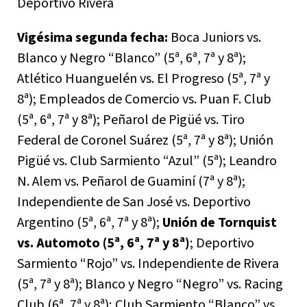
Deportivo Rivera
Vigésima segunda fecha:
Boca Juniors vs.
Blanco y Negro “Blanco” (5ª, 6ª, 7ª y 8ª);
Atlético Huanguelén vs. El Progreso (5ª, 7ª y
8ª); Empleados de Comercio vs. Puan F. Club
(5ª, 6ª, 7ª y 8ª); Peñarol de Pigüé vs. Tiro
Federal de Coronel Suárez (5ª, 7ª y 8ª); Unión
Pigüé vs. Club Sarmiento “Azul” (5ª); Leandro
N. Alem vs. Peñarol de Guaminí (7ª y 8ª);
Independiente de San José vs. Deportivo
Argentino (5ª, 6ª, 7ª y 8ª);
Unión de Tornquist
vs. Automoto (5ª, 6ª, 7ª y 8ª)
; Deportivo
Sarmiento “Rojo” vs. Independiente de Rivera
(5ª, 7ª y 8ª); Blanco y Negro “Negro” vs. Racing
Club (6ª, 7ª y 8ª); Club Sarmiento “Blanco” vs.