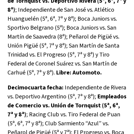
de Tornquist vs. Deportivo Rivera (5ª, 6ª, 7ª y
8ª)
; Independiente de San José vs. Atlético
Huanguelén (5ª, 6ª, 7ª y 8ª); Boca Juniors vs.
Sportivo Belgrano (5ª); Boca Juniors vs. San
Martín de Saavedra (8ª); Peñarol de Pigüé vs.
Unión Pigüé (5ª, 7ª y 8ª); San Martín de Santa
Trinidad vs. El Progreso (5ª, 7ª y 8ª) y Tiro
Federal de Coronel Suárez vs. San Martín de
Carhué (5ª, 7ª y 8ª).
Libre: Automoto.
Decimocuarta fecha:
Independiente de Rivera
vs. Deportivo Argentino (5ª, 7ª y 8ª);
Empleados
de Comercio vs. Unión de Tornquist (5ª, 6ª,
7ª y 8ª)
; Racing Club vs. Tiro Federal de Puan
(5ª, 6ª, 7ª y 8ª); Club Sarmiento “Azul” vs.
Peñarol de Pigüé (5ª y 7ª); El Progreso vs. Boca