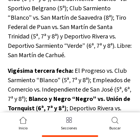
Sportivo Belgrano (5ª); Club Sarmiento
“Blanco” vs. San Martín de Saavedra (8ª); Tiro
Federal de Puan vs. San Martín de Santa
Trinidad (5ª, 7ª y 8ª) y Deportivo Rivera vs.
Deportivo Sarmiento “Verde” (6ª, 7ª y 8ª). Libre:
San Martín de Carhué.
Vigésima tercera fecha:
El Progreso vs. Club
Sarmiento “Blanco” (5ª, 7ª y 8ª); Empleados de
Comercio vs. Independiente de San José (5ª, 6ª,
7ª y 8ª);
Blanco y Negro “Negro” vs. Unión de
Tornquist (6ª, 7ª y 8ª)
; Deportivo Rivera vs.
Leandro N. Alem (5ª, 6ª, 7ª y 8ª);
Automoto vs.
Independiente de Rivera (5ª, 7ª y 8ª)
;
Inicio
Secciones
Buscar
Deportivo Sarmiento “Verde” vs. Blanco y