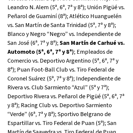
Leandro N. Alem (5ª, 6ª, 7ª y 8ª); Unión Pigüé vs.
Peñarol de Guaminí (8ª); Atlético Huanguelén
vs. San Martín de Santa Trinidad (5ª, 7ª y 8ª);
Blanco y Negro “Negro” vs. Independiente de
San José (6ª, 7ª y 8ª);
San Martín de Carhué vs.
Automoto (5ª, 6ª, 7ª y 8ª)
; Empleados de
Comercio vs. Deportivo Argentino (5ª, 6ª, 7ª y
8ª); Puan Foot-Ball Club vs. Tiro Federal de
Coronel Suárez (5ª, 7ª y 8ª); Independiente de
Rivera vs. Club Sarmiento “Azul” (5ª y 7ª);
Deportivo Rivera vs. Peñarol de Pigüé (5ª, 6ª, 7ª
y 8ª); Racing Club vs. Deportivo Sarmiento
“Verde” (6ª, 7ª y 8ª); Sportivo Belgrano de
Espartillar vs. Tiro Federal de Puan (5ª); San
Martín de Saavedra vs. Tiro Federal de Puan