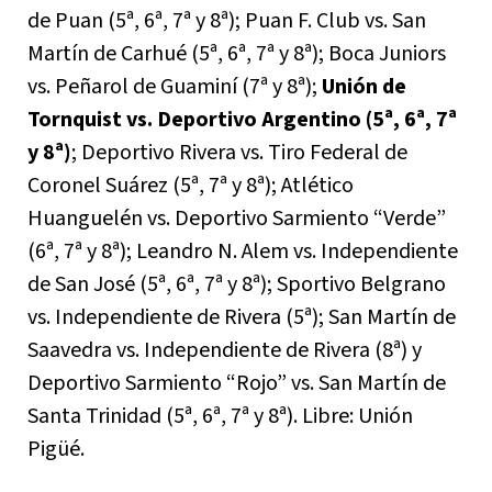
de Puan (5ª, 6ª, 7ª y 8ª); Puan F. Club vs. San
Martín de Carhué (5ª, 6ª, 7ª y 8ª); Boca Juniors
vs. Peñarol de Guaminí (7ª y 8ª);
Unión de
Tornquist vs. Deportivo Argentino (5ª, 6ª, 7ª
y 8ª)
; Deportivo Rivera vs. Tiro Federal de
Coronel Suárez (5ª, 7ª y 8ª); Atlético
Huanguelén vs. Deportivo Sarmiento “Verde”
(6ª, 7ª y 8ª); Leandro N. Alem vs. Independiente
de San José (5ª, 6ª, 7ª y 8ª); Sportivo Belgrano
vs. Independiente de Rivera (5ª); San Martín de
Saavedra vs. Independiente de Rivera (8ª) y
Deportivo Sarmiento “Rojo” vs. San Martín de
Santa Trinidad (5ª, 6ª, 7ª y 8ª). Libre: Unión
Pigüé.