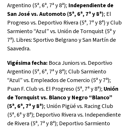
Argentino (5ª, 6ª, 7ª y 8ª);
Independiente de
San José vs. Automoto (5ª, 6ª, 7ª y 8ª)
; El
Progreso vs. Deportivo Rivera (5ª, 7ª y 8ª) y Club
Sarmiento “Azul” vs. Unión de Tornquist (5ª y
7ª). Libres: Sportivo Belgrano y San Martín de
Saavedra.
Vigésima fecha:
Boca Juniors vs. Deportivo
Argentino (5ª, 6ª, 7ª y 8ª); Club Sarmiento
“Azul” vs. Empleados de Comercio (5ª y 7ª);
Puan F. Club vs. El Progreso (5ª, 7ª y 8ª);
Unión
de Tornquist vs. Blanco y Negro “Blanco”
(5ª, 6ª, 7ª y 8ª)
; Unión Pigüé vs. Racing Club
(5ª, 6ª y 8ª); Deportivo Rivera vs. Independiente
de Rivera (5ª, 7ª y 8ª); Deportivo Sarmiento