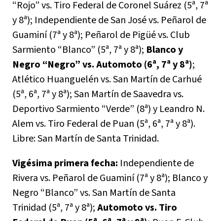
“Rojo” vs. Tiro Federal de Coronel Suárez (5ª, 7ª
y 8ª); Independiente de San José vs. Peñarol de
Guaminí (7ª y 8ª); Peñarol de Pigüé vs. Club
Sarmiento “Blanco” (5ª, 7ª y 8ª);
Blanco y
Negro “Negro” vs. Automoto (6ª, 7ª y 8ª)
;
Atlético Huanguelén vs. San Martín de Carhué
(5ª, 6ª, 7ª y 8ª); San Martín de Saavedra vs.
Deportivo Sarmiento “Verde” (8ª) y Leandro N.
Alem vs. Tiro Federal de Puan (5ª, 6ª, 7ª y 8ª).
Libre: San Martín de Santa Trinidad.
Vigésima primera fecha:
Independiente de
Rivera vs. Peñarol de Guaminí (7ª y 8ª); Blanco y
Negro “Blanco” vs. San Martín de Santa
Trinidad (5ª, 7ª y 8ª);
Automoto vs. Tiro