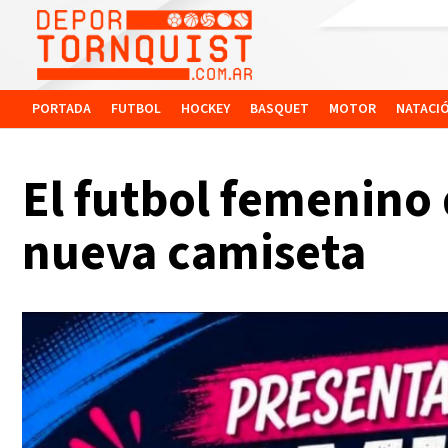
PORTADA
FUTBOL
HOCKEY
BASQUET
MOTOR
NATACI
El futbol femenino
nueva camiseta