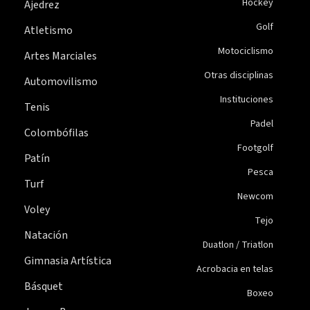
Hockey
Ajedrez
Golf
Atletismo
Motociclismo
Artes Marciales
Otras disciplinas
Automovilismo
Instituciones
Tenis
Padel
Colombófilas
Footgolf
Patín
Pesca
Turf
Newcom
Voley
Tejo
Natación
Duatlon / Triatlon
Gimnasia Artística
Acrobacia en telas
Básquet
Boxeo