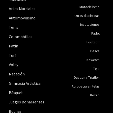
Motociclismo
Artes Marciales
Otras disciplinas
Automovilismo
Instituciones
Tenis
Padel
Colombófilas
Footgolf
Patín
Pesca
Turf
Newcom
Voley
Tejo
Natación
Duatlon / Triatlon
Gimnasia Artística
Acrobacia en telas
Básquet
Boxeo
Juegos Bonaerenses
Bochas