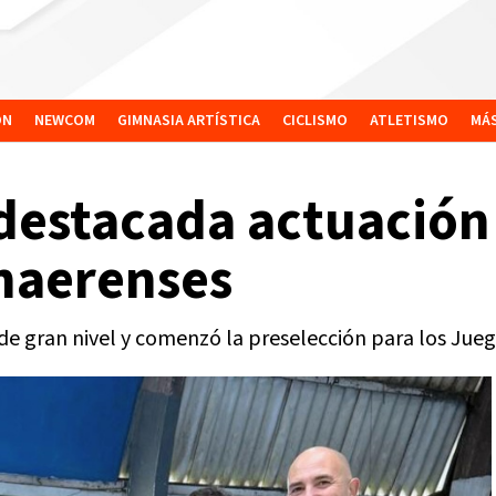
ÓN
NEWCOM
GIMNASIA ARTÍSTICA
CICLISMO
ATLETISMO
MÁ
destacada actuación 
onaerenses
de gran nivel y comenzó la preselección para los Jue