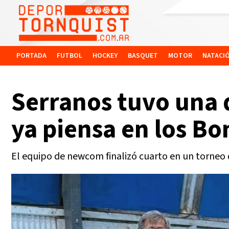
PORTADA
FUTBOL
HOCKEY
BASQUET
MOTOR
NATACI
Serranos tuvo una 
ya piensa en los B
El equipo de newcom finalizó cuarto en un torneo 