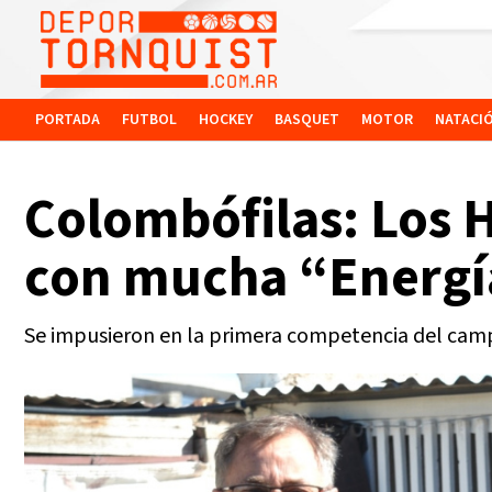
PORTADA
FUTBOL
HOCKEY
BASQUET
MOTOR
NATACI
Colombófilas: Los 
con mucha “Energí
Se impusieron en la primera competencia del cam