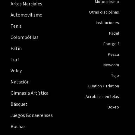
Motociclismo
Artes Marciales
Otras disciplinas
Automovilismo
Instituciones
Tenis
Padel
Colombófilas
Footgolf
Patín
Pesca
Turf
Newcom
Voley
Tejo
Natación
Duatlon / Triatlon
Gimnasia Artística
Acrobacia en telas
Básquet
Boxeo
Juegos Bonaerenses
Bochas