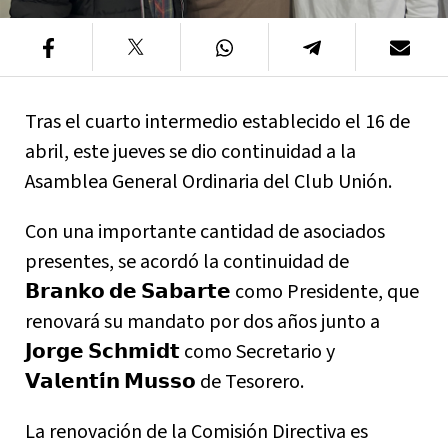
Tras el cuarto intermedio establecido el 16 de
abril, este jueves se dio continuidad a la
Asamblea General Ordinaria del Club Unión.
Con una importante cantidad de asociados
presentes, se acordó la continuidad de
𝗕𝗿𝗮𝗻𝗸𝗼 𝗱𝗲 𝗦𝗮𝗯𝗮𝗿𝘁𝗲 como Presidente, que
renovará su mandato por dos años junto a
𝗝𝗼𝗿𝗴𝗲 𝗦𝗰𝗵𝗺𝗶𝗱𝘁 como Secretario y
𝗩𝗮𝗹𝗲𝗻𝘁𝗶́𝗻 𝗠𝘂𝘀𝘀𝗼 de Tesorero.
La renovación de la Comisión Directiva es