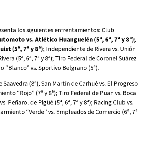
esenta los siguientes enfrentamientos: Club
utomoto vs. Atlético Huanguelén (5ª, 6ª, 7ª y 8ª);
st (5ª, 7ª y 8ª)
; Independiente de Rivera vs. Unión
ivera (5ª, 6ª, 7ª y 8ª); Tiro Federal de Coronel Suárez
ro “Blanco” vs. Sportivo Belgrano (5ª).
 Saavedra (8ª); San Martín de Carhué vs. El Progreso
miento “Rojo” (7ª y 8ª); Tiro Federal de Puan vs. Boca
vs. Peñarol de Pigüé (5ª, 6ª, 7ª y 8ª); Racing Club vs.
 Sarmiento “Verde” vs. Empleados de Comercio (6ª, 7ª