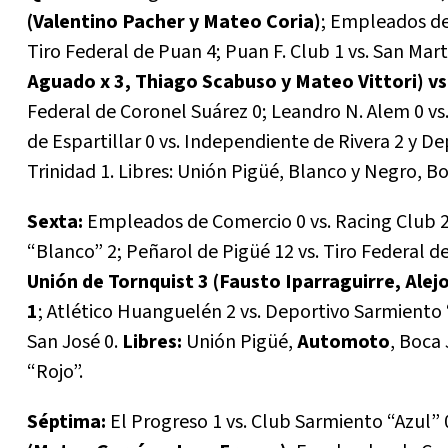
(Valentino Pacher y Mateo Coria)
; Empleados de 
Tiro Federal de Puan 4; Puan F. Club 1 vs. San Mar
Aguado x 3, Thiago Scabuso y Mateo Vittori) vs
Federal de Coronel Suárez 0; Leandro N. Alem 0 vs
de Espartillar 0 vs. Independiente de Rivera 2 y D
Trinidad 1. Libres: Unión Pigüé, Blanco y Negro, B
Sexta:
Empleados de Comercio 0 vs. Racing Club 2
“Blanco” 2; Peñarol de Pigüé 12 vs. Tiro Federal de
Unión de Tornquist 3 (Fausto Iparraguirre, Ale
1
; Atlético Huanguelén 2 vs. Deportivo Sarmiento 
San José 0.
Libres:
Unión Pigüé,
Automoto
, Boca
“Rojo”.
Séptima:
El Progreso 1 vs. Club Sarmiento “Azul” 