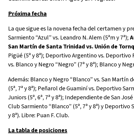
Próxima fecha
La que sigue es la novena fecha del certamen y pr
Sarmiento “Azul” vs. Leandro N. Alem (5ªm y 7ª);
A
San Martín de Santa Trinidad vs. Unión de Tornqui
Pigüé (5ª y 8ª); Deportivo Argentino vs. Deportivo R
vs. Blanco y Negro “Negro” (7ª y 8ª); Blanco y Neg
Además: Blanco y Negro “Blanco” vs. San Martín de
(5ª, 7ª y 8ª); Peñarol de Guaminí vs. Deportivo Sar
Juniors (5ª, 6ª, 7ª y 8ª); Independiente de San José 
Club Sarmiento “Blanco” (5ª, 7ª y 8ª) y Deportivo
y 8ª). Libre: Puan F. Club.
La tabla de posiciones