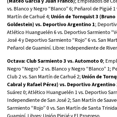
(Mateo García y Juan Franco)
; Empleados de Com
vs. Blanco y Negro “Blanco” 6; Peñarol de Pigüé 1 v
Martín de Carhué 4;
Unión de Tornquist 3 (Brun
Goldestein) vs. Deportivo Argentino 1
; Deportiv
Atlético Huanguelén 6 vs. Deportivo Sarmiento “V
José 4 y Deportivo Sarmiento “Rojo” 6 vs. San Mart
Peñarol de Guaminí. Libre: Independiente de River
Octava:
Club Sarmiento 3 vs. Automoto 0
; Empl
Negro “Negro” 2 vs. Blanco y Negro “Blanco” 1; Peñ
Club 2 vs. San Martín de Carhué 2;
Unión de Tornqu
Cabral y Rafael Pérez) vs. Deportivo Argentino
Suárez 0; Atlético Huanguelén 1 vs. Deportivo Sar
Independiente de San José 2; San Martín de Saaved
Sarmiento “Rojo” 0 vs. San Martín de Santa Trinida
Guaminí. Libres: Unión Pigüé y El Progreso.