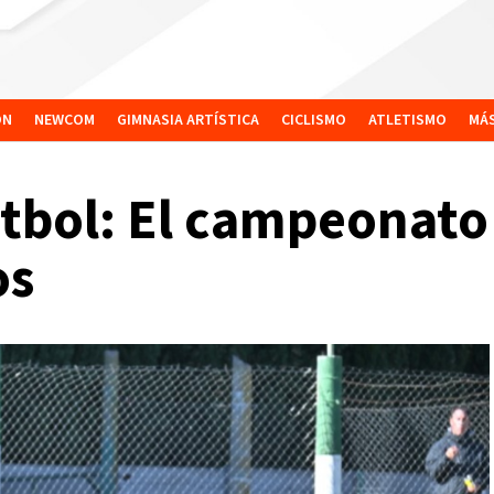
ÓN
NEWCOM
GIMNASIA ARTÍSTICA
CICLISMO
ATLETISMO
MÁ
tbol: El campeonato 
os