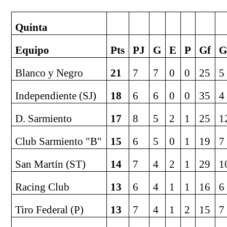
Quinta
Equipo
Pts
PJ
G
E
P
Gf
G
Blanco y Negro
21
7
7
0
0
25
5
Independiente (SJ)
18
6
6
0
0
35
4
D. Sarmiento
17
8
5
2
1
25
1
Club Sarmiento "B"
15
6
5
0
1
19
7
San Martín (ST)
14
7
4
2
1
29
1
Racing Club
13
6
4
1
1
16
6
Tiro Federal (P)
13
7
4
1
2
15
7