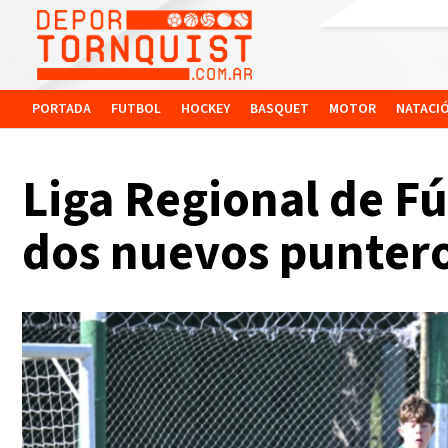
PORTADA
FUTBOL
HOCKEY
BASQUET
MOTOR
NATACI
Liga Regional de Fú
dos nuevos punter