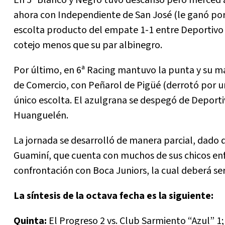
En 5ª Blanco y Negro tuvo descanso pero merced a 
ahora con Independiente de San José (le ganó por
escolta producto del empate 1-1 entre Deportivo S
cotejo menos que su par albinegro.
Por último, en 6ª Racing mantuvo la punta y su ma
de Comercio, con Peñarol de Pigüé (derrotó por 
único escolta. El azulgrana se despegó de Deporti
Huanguelén.
La jornada se desarrolló de manera parcial, dado 
Guaminí, que cuenta con muchos de sus chicos en
confrontación con Boca Juniors, la cual deberá s
La síntesis de la octava fecha es la siguiente:
Quinta:
El Progreso 2 vs. Club Sarmiento “Azul” 1