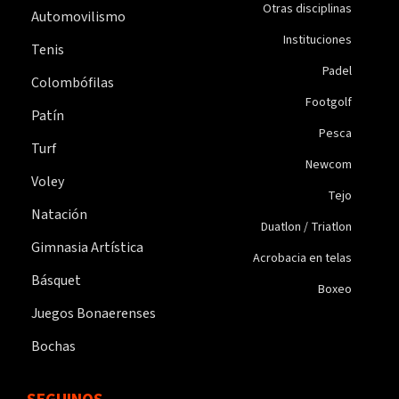
Otras disciplinas
Automovilismo
Instituciones
Tenis
Padel
Colombófilas
Footgolf
Patín
Pesca
Turf
Newcom
Voley
Tejo
Natación
Duatlon / Triatlon
Gimnasia Artística
Acrobacia en telas
Básquet
Boxeo
Juegos Bonaerenses
Bochas