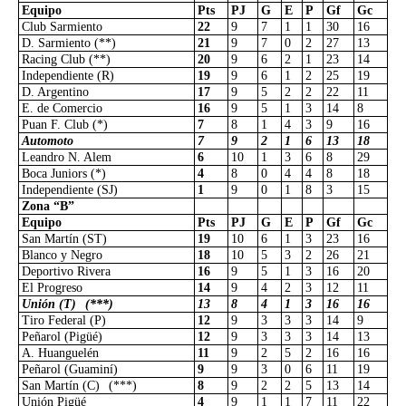
Equipo
Pts
PJ
G
E
P
Gf
Gc
Club Sarmiento
22
9
7
1
1
30
16
D. Sarmiento (**)
21
9
7
0
2
27
13
Racing Club (**)
20
9
6
2
1
23
14
Independiente (R)
19
9
6
1
2
25
19
D. Argentino
17
9
5
2
2
22
11
E. de Comercio
16
9
5
1
3
14
8
Puan F. Club (*)
7
8
1
4
3
9
16
Automoto
7
9
2
1
6
13
18
Leandro N. Alem
6
10
1
3
6
8
29
Boca Juniors (*)
4
8
0
4
4
8
18
Independiente (SJ)
1
9
0
1
8
3
15
Zona “B”
Equipo
Pts
PJ
G
E
P
Gf
Gc
San Martín (ST)
19
10
6
1
3
23
16
Blanco y Negro
18
10
5
3
2
26
21
Deportivo Rivera
16
9
5
1
3
16
20
El Progreso
14
9
4
2
3
12
11
Unión (T)
(***)
13
8
4
1
3
16
16
Tiro Federal (P)
12
9
3
3
3
14
9
Peñarol (Pigüé)
12
9
3
3
3
14
13
A. Huanguelén
11
9
2
5
2
16
16
Peñarol (Guaminí)
9
9
3
0
6
11
19
San Martín (C)
(***)
8
9
2
2
5
13
14
Unión Pigüé
4
9
1
1
7
11
22