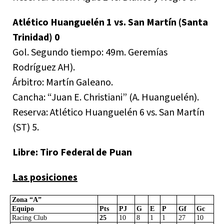
Atlético Huanguelén 1 vs. San Martín (Santa
Trinidad) 0
Gol. Segundo tiempo: 49m. Geremías
Rodríguez AH).
Árbitro: Martín Galeano.
Cancha: “Juan E. Christiani” (A. Huanguelén).
Reserva: Atlético Huanguelén 6 vs. San Martín
(ST) 5.
Libre: Tiro Federal de Puan
Las posiciones
Zona “A”
Equipo
Pts
PJ
G
E
P
Gf
Gc
Racing Club
25
10
8
1
1
27
10