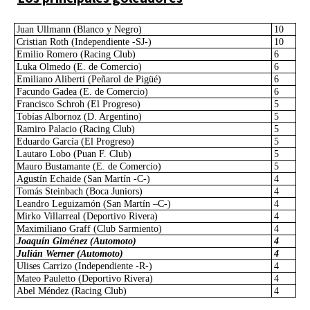
Juan Ullmann (Blanco y Negro)
10
Cristian Roth (Independiente -SJ-)
10
Emilio Romero (Racing Club)
6
Luka Olmedo (E. de Comercio)
6
Emiliano Aliberti (Peñarol de Pigüé)
6
Facundo Gadea (E. de Comercio)
6
Francisco Schroh (El Progreso)
5
Tobías Albornoz (D. Argentino)
5
Ramiro Palacio (Racing Club)
5
Eduardo García (El Progreso)
5
Lautaro Lobo (Puan F. Club)
5
Mauro Bustamante (E. de Comercio)
5
Agustín Echaide (San Martín -C-)
4
Tomás Steinbach (Boca Juniors)
4
Leandro Leguizamón (San Martín –C-)
4
Mirko Villarreal (Deportivo Rivera)
4
Maximiliano Graff (Club Sarmiento)
4
Joaquín Giménez (Automoto)
4
Julián Werner (Automoto)
4
Ulises Carrizo (Independiente -R-)
4
Mateo Pauletto (Deportivo Rivera)
4
Abel Méndez (Racing Club)
4