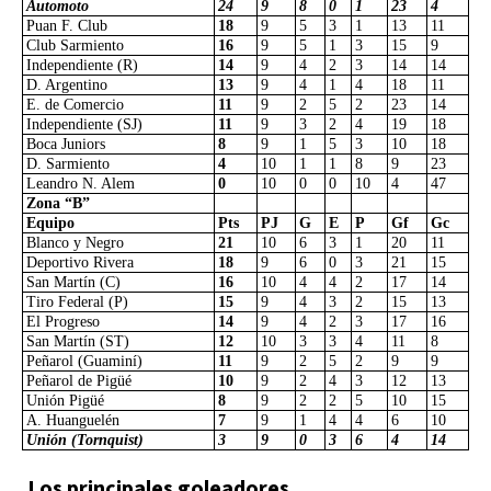
Automoto
24
9
8
0
1
23
4
Puan F. Club
18
9
5
3
1
13
11
Club Sarmiento
16
9
5
1
3
15
9
Independiente (R)
14
9
4
2
3
14
14
D. Argentino
13
9
4
1
4
18
11
E. de Comercio
11
9
2
5
2
23
14
Independiente (SJ)
11
9
3
2
4
19
18
Boca Juniors
8
9
1
5
3
10
18
D. Sarmiento
4
10
1
1
8
9
23
Leandro N. Alem
0
10
0
0
10
4
47
Zona “B”
Equipo
Pts
PJ
G
E
P
Gf
Gc
Blanco y Negro
21
10
6
3
1
20
11
Deportivo Rivera
18
9
6
0
3
21
15
San Martín (C)
16
10
4
4
2
17
14
Tiro Federal (P)
15
9
4
3
2
15
13
El Progreso
14
9
4
2
3
17
16
San Martín (ST)
12
10
3
3
4
11
8
Peñarol (Guaminí)
11
9
2
5
2
9
9
Peñarol de Pigüé
10
9
2
4
3
12
13
Unión Pigüé
8
9
2
2
5
10
15
A. Huanguelén
7
9
1
4
4
6
10
Unión (Tornquist)
3
9
0
3
6
4
14
Los principales goleadores