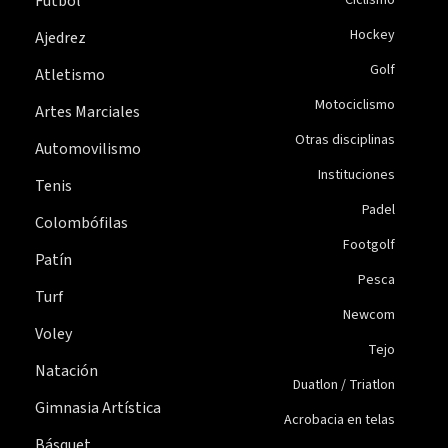
Fútbol
Hockey
Ajedrez
Golf
Atletismo
Motociclismo
Artes Marciales
Otras disciplinas
Automovilismo
Instituciones
Tenis
Padel
Colombófilas
Footgolf
Patín
Pesca
Turf
Newcom
Voley
Tejo
Natación
Duatlon / Triatlon
Gimnasia Artística
Acrobacia en telas
Básquet