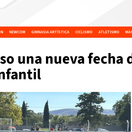
ÓN
NEWCOM
GIMNASIA ARTÍSTICA
CICLISMO
ATLETISMO
MÁ
so una nueva fecha d
nfantil