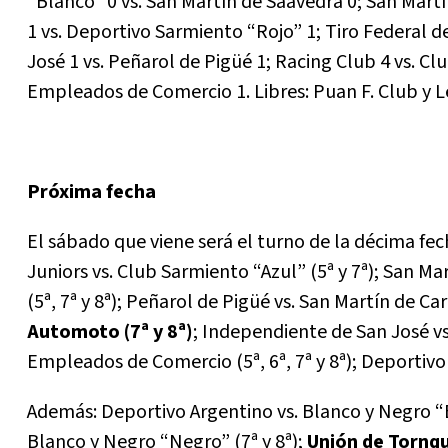
“Blanco” 0 vs. San Martín de Saavedra 0; San Martí
1 vs. Deportivo Sarmiento “Rojo” 1; Tiro Federal d
José 1 vs. Peñarol de Pigüé 1; Racing Club 4 vs. C
Empleados de Comercio 1. Libres: Puan F. Club y 
Próxima fecha
El sábado que viene será el turno de la décima fec
Juniors vs. Club Sarmiento “Azul” (5ª y 7ª); San Ma
(5ª, 7ª y 8ª); Peñarol de Pigüé vs. San Martín de Carh
Automoto (7ª y 8ª)
; Independiente de San José vs. 
Empleados de Comercio (5ª, 6ª, 7ª y 8ª); Deportivo 
Además: Deportivo Argentino vs. Blanco y Negro “Bl
Blanco y Negro “Negro” (7ª y 8ª);
Unión de Tornquis