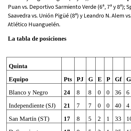
Puan vs. Deportivo Sarmiento Verde (6ª, 7ª y 8ª); S
Saavedra vs. Unión Pigüé (8ª) y Leandro N. Alem vs. 
Atlético Huanguelén.
La tabla de posiciones
Quinta
Equipo
Pts
PJ
G
E
P
Gf
G
Blanco y Negro
24
8
8
0
0
36
6
Independiente (SJ)
21
7
7
0
0
40
4
San Martín (ST)
17
8
5
2
1
33
1