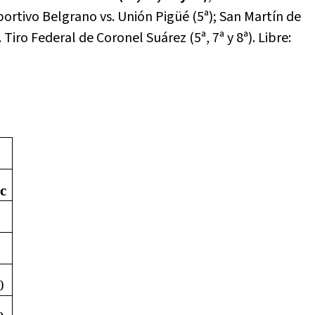
portivo Belgrano vs. Unión Pigüé (5ª); San Martín de
Tiro Federal de Coronel Suárez (5ª, 7ª y 8ª). Libre:
c
0