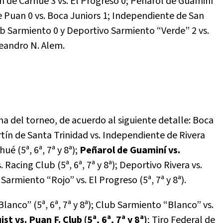
n de Carhué 3 vs. El Progreso 0; Peñarol de Guaminí
e Puan 0 vs. Boca Juniors 1; Independiente de San
lub Sarmiento 0 y Deportivo Sarmiento “Verde” 2 vs.
Leandro N. Alem.
ha del torneo, de acuerdo al siguiente detalle: Boca
rtín de Santa Trinidad vs. Independiente de Rivera
ué (5ª, 6ª, 7ª y 8ª);
Peñarol de Guaminí vs.
Racing Club (5ª, 6ª, 7ª y 8ª); Deportivo Rivera vs.
Sarmiento “Rojo” vs. El Progreso (5ª, 7ª y 8ª).
anco” (5ª, 6ª, 7ª y 8ª); Club Sarmiento “Blanco” vs.
t vs. Puan F. Club (5ª, 6ª, 7ª y 8ª)
; Tiro Federal de