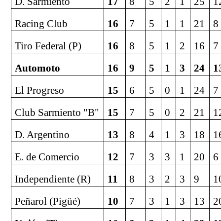
D. Sarmiento
17
8
5
2
1
25
1
Racing Club
16
7
5
1
1
21
8
Tiro Federal (P)
16
8
5
1
2
16
7
Automoto
16
9
5
1
3
24
1
El Progreso
15
6
5
0
1
24
7
Club Sarmiento "B"
15
7
5
0
2
21
1
D. Argentino
13
8
4
1
3
18
1
E. de Comercio
12
7
3
3
1
20
6
Independiente (R)
11
8
3
2
3
9
1
Peñarol (Pigüé)
10
7
3
1
3
13
2