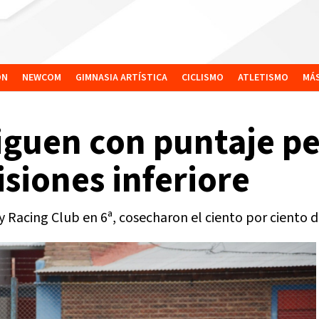
ÓN
NEWCOM
GIMNASIA ARTÍSTICA
CICLISMO
ATLETISMO
MÁ
iguen con puntaje pe
siones inferiore
 Racing Club en 6ª, cosecharon el ciento por ciento 