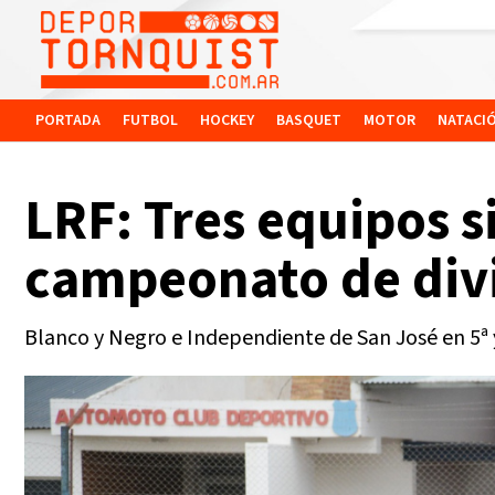
PORTADA
FUTBOL
HOCKEY
BASQUET
MOTOR
NATACI
LRF: Tres equipos s
campeonato de divi
Blanco y Negro e Independiente de San José en 5ª y