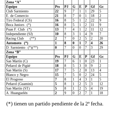
Zona “A”
Equipo
Pts
PJ
G
E
P
Gf
Gc
Club Sarmiento
22
9
7
1
1
29
5
E. de Comercio
21
8
7
0
1
18
2
Tiro Federal (CS)
16
8
5
1
2
22
9
Boca Juniors
(*)
16
8
5
1
2
11
9
Puan F. Club
(*)
13
7
4
1
2
11
12
Independiente (SJ)
10
8
3
1
4
9
7
Racing Club
(**)
2
7
0
2
5
2
20
Automoto
(*)
1
8
0
1
7
4
26
D. Sarmiento
(*)(**)
0
7
0
0
7
3
29
Zona “B”
Equipo
Pts
PJ
G
E
P
Gf
Gc
San Martín (C)
19
7
6
1
0
23
1
Peñarol de Pigüé
18
8
5
3
0
9
2
San Martín (S)
17
7
5
2
0
13
4
Blanco y Negro
15
7
5
0
2
24
5
El Progreso
7
8
1
4
3
1
5
Peñarol (Guaminí)
5
8
1
2
5
3
12
San Martín (ST)
5
8
1
2
5
4
19
A. Huanguelén
2
9
0
2
7
1
18
(*) tienen un partido pendiente de la 2ª fecha.