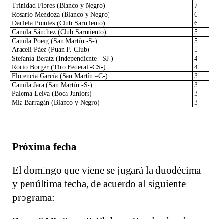
Trinidad Flores (Blanco y Negro)
7
Rosario Mendoza (Blanco y Negro)
6
Daniela Pomies (Club Sarmiento)
6
Camila Sánchez (Club Sarmiento)
5
Camila Poeig (San Martín -S-)
5
Araceli Páez (Puan F. Club)
5
Stefanía Beratz (Independiente –SJ-)
4
Rocío Borger (Tiro Federal -CS-)
4
Florencia García (San Martín –C-)
3
Camila Jara (San Martín -S-)
3
Paloma Leiva (Boca Juniors)
3
Mía Barragán (Blanco y Negro)
3
Próxima fecha
El domingo que viene se jugará la duodécima
y penúltima fecha, de acuerdo al siguiente
programa: