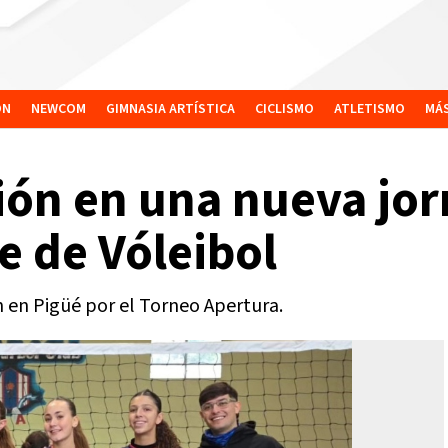
ÓN
NEWCOM
GIMNASIA ARTÍSTICA
CICLISMO
ATLETISMO
MÁ
ón en una nueva jor
e de Vóleibol
n en Pigüé por el Torneo Apertura.