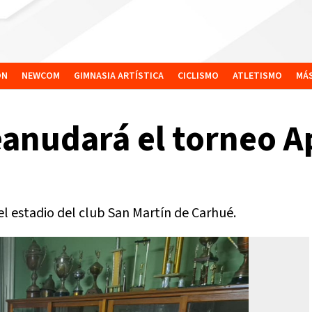
ÓN
NEWCOM
GIMNASIA ARTÍSTICA
CICLISMO
ATLETISMO
MÁ
eanudará el torneo A
 el estadio del club San Martín de Carhué.