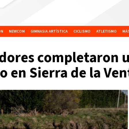
ÓN
NEWCOM
GIMNASIA ARTÍSTICA
CICLISMO
ATLETISMO
MÁ
adores completaron 
co en Sierra de la Ve