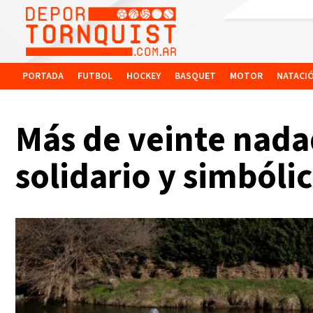
PORTADA
FUTBOL
HOCKEY
BASQUET
MOTOR
NATACI
Más de veinte nad
solidario y simbóli