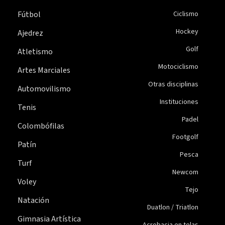
Fútbol
Ciclismo
Hockey
Ajedrez
Golf
Atletismo
Motociclismo
Artes Marciales
Otras disciplinas
Automovilismo
Instituciones
Tenis
Padel
Colombófilas
Footgolf
Patín
Pesca
Turf
Newcom
Voley
Tejo
Natación
Duatlon / Triatlon
Gimnasia Artística
Acrobacia en telas