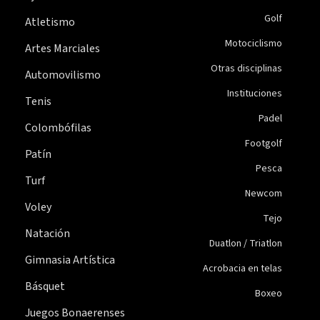
Golf
Atletismo
Motociclismo
Artes Marciales
Otras disciplinas
Automovilismo
Instituciones
Tenis
Padel
Colombófilas
Footgolf
Patín
Pesca
Turf
Newcom
Voley
Tejo
Natación
Duatlon / Triatlon
Gimnasia Artística
Acrobacia en telas
Básquet
Boxeo
Juegos Bonaerenses