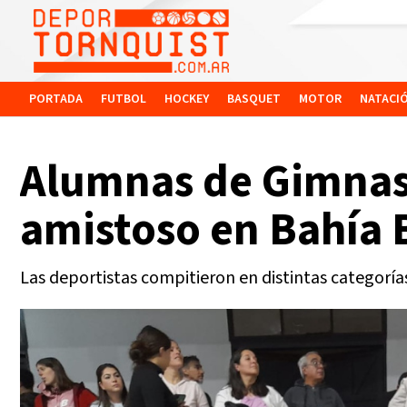
PORTADA
FUTBOL
HOCKEY
BASQUET
MOTOR
NATACI
Alumnas de Gimnasi
amistoso en Bahía 
Las deportistas compitieron en distintas categorías