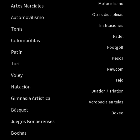
Motociclismo
Artes Marciales
Otras disciplinas
Automovilismo
Instituciones
Tenis
Padel
Colombófilas
Footgolf
Patín
Pesca
Turf
Newcom
Voley
Tejo
Natación
Duatlon / Triatlon
Gimnasia Artística
Acrobacia en telas
Básquet
Boxeo
Juegos Bonaerenses
Bochas