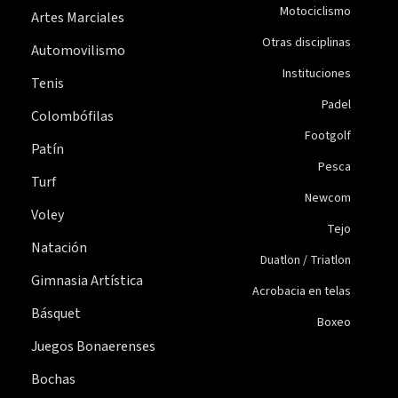
Motociclismo
Artes Marciales
Otras disciplinas
Automovilismo
Instituciones
Tenis
Padel
Colombófilas
Footgolf
Patín
Pesca
Turf
Newcom
Voley
Tejo
Natación
Duatlon / Triatlon
Gimnasia Artística
Acrobacia en telas
Básquet
Boxeo
Juegos Bonaerenses
Bochas