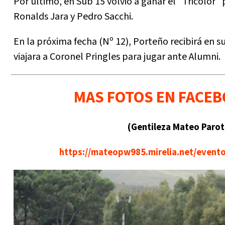
Por ultimo, en Sub 15 volvió a ganar el "Tricolor" 
Ronalds Jara y Pedro Sacchi.
En la próxima fecha (Nº 12), Porteño recibirá en 
viajara a Coronel Pringles para jugar ante Alumni.
MAS FOTOS EN FACE
(Gentileza Mateo Parot
https://mateopw985.mirelia.net/event