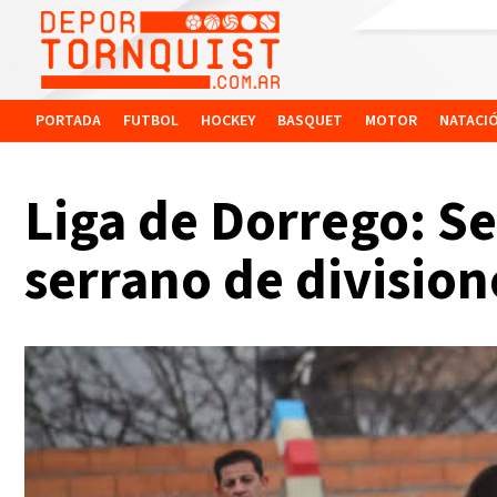
PORTADA
FUTBOL
HOCKEY
BASQUET
MOTOR
NATACI
Liga de Dorrego: Se
serrano de division