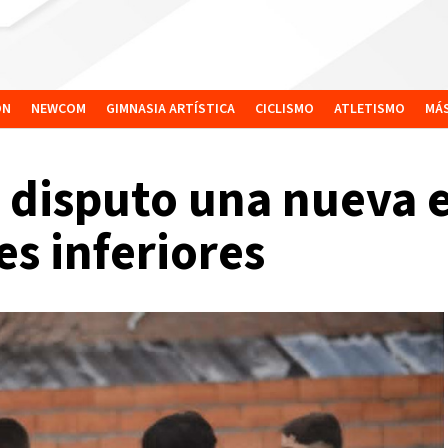
ÓN
NEWCOM
GIMNASIA ARTÍSTICA
CICLISMO
ATLETISMO
MÁ
 disputo una nueva e
es inferiores