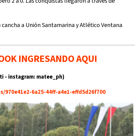
pero 2 a 0. Las conquistas llegaron a través de
su cancha a Unión Santamarina y Atlético Ventana
BOOK INGRESANDO AQUI
ti - instagram: matee_ph)
os/970e41e2-6a25-44ff-a4e1-effd5d26f700