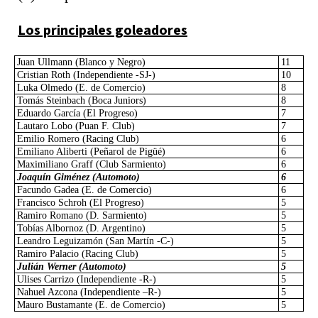
Los principales goleadores
Juan Ullmann (Blanco y Negro)
11
Cristian Roth (Independiente -SJ-)
10
Luka Olmedo (E. de Comercio)
8
Tomás Steinbach (Boca Juniors)
8
Eduardo García (El Progreso)
7
Lautaro Lobo (Puan F. Club)
7
Emilio Romero (Racing Club)
6
Emiliano Aliberti (Peñarol de Pigüé)
6
Maximiliano Graff (Club Sarmiento)
6
Joaquín Giménez (Automoto)
6
Facundo Gadea (E. de Comercio)
6
Francisco Schroh (El Progreso)
5
Ramiro Romano (D. Sarmiento)
5
Tobías Albornoz (D. Argentino)
5
Leandro Leguizamón (San Martín -C-)
5
Ramiro Palacio (Racing Club)
5
Julián Werner (Automoto)
5
Ulises Carrizo (Independiente -R-)
5
Nahuel Azcona (Independiente –R-)
5
Mauro Bustamante (E. de Comercio)
5