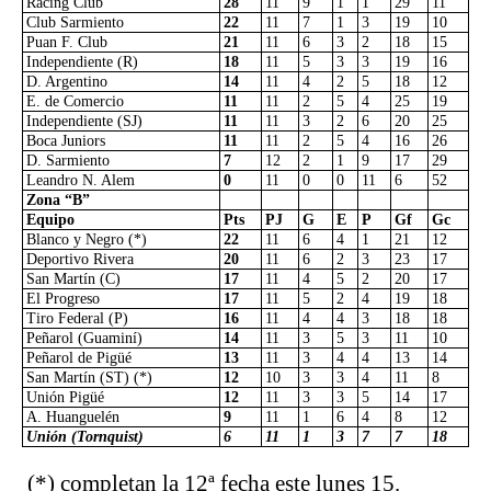
Racing Club
28
11
9
1
1
29
11
Club Sarmiento
22
11
7
1
3
19
10
Puan F. Club
21
11
6
3
2
18
15
Independiente (R)
18
11
5
3
3
19
16
D. Argentino
14
11
4
2
5
18
12
E. de Comercio
11
11
2
5
4
25
19
Independiente (SJ)
11
11
3
2
6
20
25
Boca Juniors
11
11
2
5
4
16
26
D. Sarmiento
7
12
2
1
9
17
29
Leandro N. Alem
0
11
0
0
11
6
52
Zona “B”
Equipo
Pts
PJ
G
E
P
Gf
Gc
Blanco y Negro (*)
22
11
6
4
1
21
12
Deportivo Rivera
20
11
6
2
3
23
17
San Martín (C)
17
11
4
5
2
20
17
El Progreso
17
11
5
2
4
19
18
Tiro Federal (P)
16
11
4
4
3
18
18
Peñarol (Guaminí)
14
11
3
5
3
11
10
Peñarol de Pigüé
13
11
3
4
4
13
14
San Martín (ST) (*)
12
10
3
3
4
11
8
Unión Pigüé
12
11
3
3
5
14
17
A. Huanguelén
9
11
1
6
4
8
12
Unión (Tornquist)
6
11
1
3
7
7
18
(*)
completan la 12ª fecha este lunes 15.