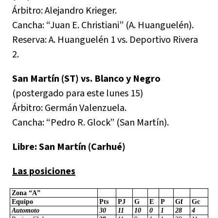
Árbitro: Alejandro Krieger.
Cancha: “Juan E. Christiani” (A. Huanguelén).
Reserva: A. Huanguelén 1 vs. Deportivo Rivera
2.
San Martín (ST) vs. Blanco y Negro
(postergado para este lunes 15)
Árbitro: Germán Valenzuela.
Cancha: “Pedro R. Glock” (San Martín).
Libre: San Martín (Carhué)
Las posiciones
Zona “A”
Equipo
Pts
PJ
G
E
P
Gf
Gc
Automoto
30
11
10
0
1
28
4