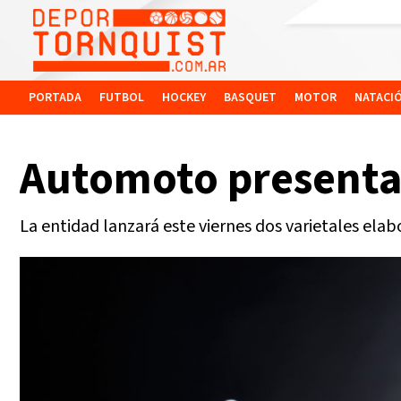
PORTADA
FUTBOL
HOCKEY
BASQUET
MOTOR
NATACI
Automoto presenta s
La entidad lanzará este viernes dos varietales ela