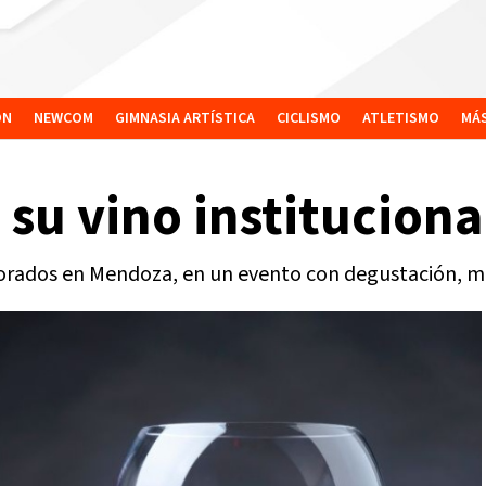
ÓN
NEWCOM
GIMNASIA ARTÍSTICA
CICLISMO
ATLETISMO
MÁ
u vino institucional
borados en Mendoza, en un evento con degustación, mar