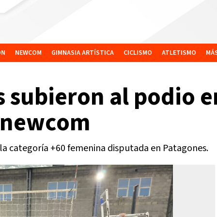
ÓN
NEWCOM
GIMNASIA ARTÍSTICA
CICLISMO
ATLETISMO
MÁ
 subieron al podio e
e newcom
 la categoría +60 femenina disputada en Patagones.