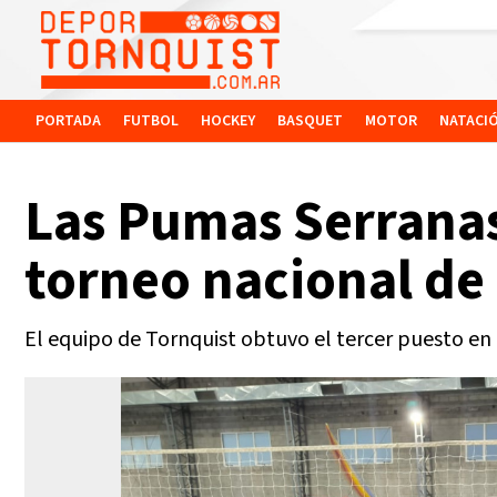
PORTADA
FUTBOL
HOCKEY
BASQUET
MOTOR
NATACI
Las Pumas Serranas
torneo nacional d
El equipo de Tornquist obtuvo el tercer puesto en