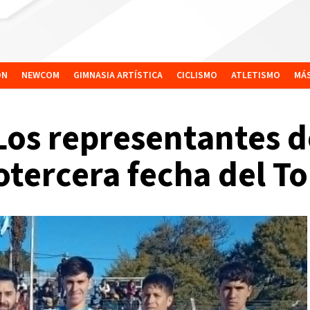
ÓN
NEWCOM
GIMNASIA ARTÍSTICA
CICLISMO
ATLETISMO
MÁ
os representantes de
otercera fecha del To