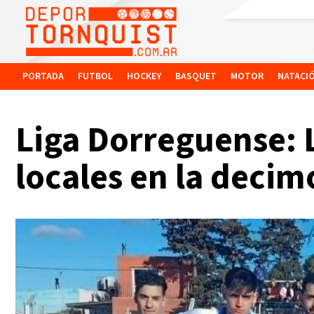
PORTADA
FUTBOL
HOCKEY
BASQUET
MOTOR
NATACI
Liga Dorreguense: L
locales en la decim