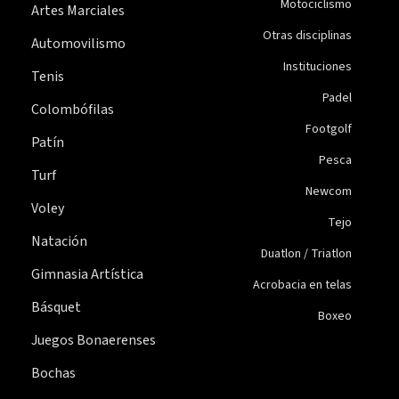
Motociclismo
Artes Marciales
Otras disciplinas
Automovilismo
Instituciones
Tenis
Padel
Colombófilas
Footgolf
Patín
Pesca
Turf
Newcom
Voley
Tejo
Natación
Duatlon / Triatlon
Gimnasia Artística
Acrobacia en telas
Básquet
Boxeo
Juegos Bonaerenses
Bochas