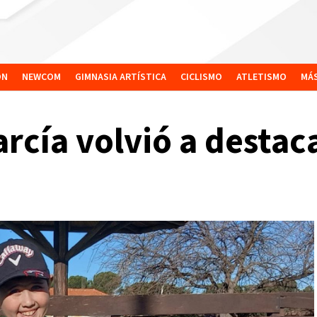
ÓN
NEWCOM
GIMNASIA ARTÍSTICA
CICLISMO
ATLETISMO
MÁ
rcía volvió a destaca