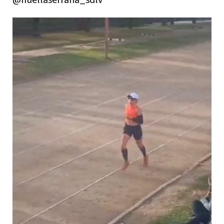
@huellaserrana_sdlv