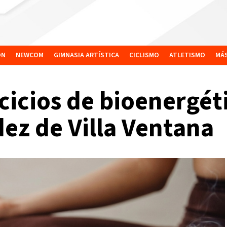
ÓN
NEWCOM
GIMNASIA ARTÍSTICA
CICLISMO
ATLETISMO
MÁ
cicios de bioenergéti
z de Villa Ventana