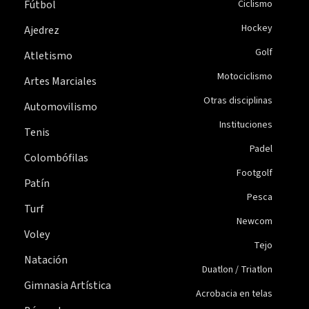
Fútbol
Ciclismo
Hockey
Ajedrez
Golf
Atletismo
Motociclismo
Artes Marciales
Otras disciplinas
Automovilismo
Instituciones
Tenis
Padel
Colombófilas
Footgolf
Patín
Pesca
Turf
Newcom
Voley
Tejo
Natación
Duatlon / Triatlon
Gimnasia Artística
Acrobacia en telas